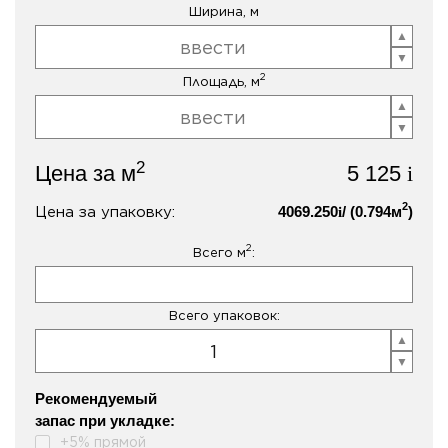
Ширина, м
2
Площадь, м
2
Цена за м
5 125
i
2
Цена за упаковку:
4069.250
/ (
0.794
м
)
i
2
Всего м
:
Всего упаковок:
Рекомендуемый
запас при укладке:
+5% прямой