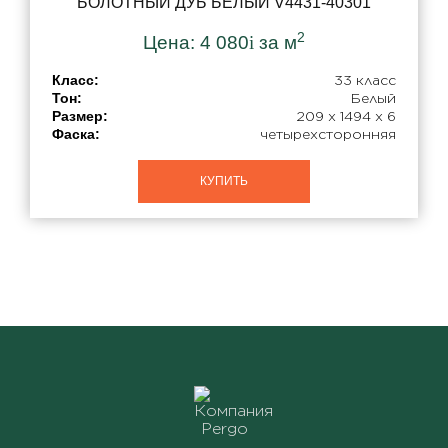
БОЛОТНЫЙ ДУБ БЕЛЫЙ V4431-40301
Влагостойкость
2
Цена:
4 080
i
за м
Класс:
33 класс
Страна бренда
Тон:
Белый
Размер:
209 x 1494 x 6
Фаска:
четырехсторонняя
КУПИТЬ