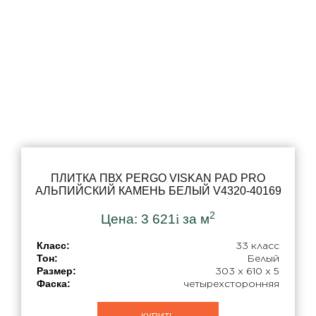
Тон
Светло-Серый
Бежевый
Белый
Натуральный
Светлый
Темный
ПЛИТКА ПВХ PERGO VISKAN PAD PRO
АЛЬПИЙСКИЙ КАМЕНЬ БЕЛЫЙ V4320-40169
Коричневый
2
Серый
Цена:
3 621
i
за м
Класс:
33 класс
Тон:
Белый
Толщина
Размер:
303 x 610 x 5
Фаска:
четырехсторонняя
Ширина