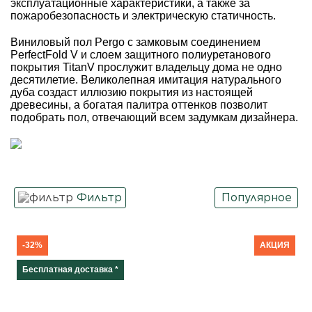
эксплуатационные характеристики, а также за
пожаробезопасность и электрическую статичность.
Виниловый пол Pergo с замковым соединением
PerfectFold V и слоем защитного полиуретанового
покрытия TitanV прослужит владельцу дома не одно
десятилетие. Великолепная имитация натурального
дуба создаст иллюзию покрытия из настоящей
древесины, а богатая палитра оттенков позволит
подобрать пол, отвечающий всем задумкам дизайнера.
Фильтр
Популярное
Класс
-32%
АКЦИЯ
Бесплатная доставка *
Декор