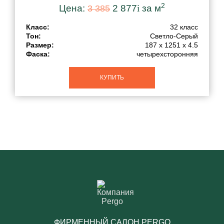
2
Цена:
2 877
i
за м
3 385
Влагостойкость
Класс:
32 класс
Тон:
Светло-Серый
Страна бренда
Размер:
187 x 1251 x 4.5
Фаска:
четырехсторонняя
КУПИТЬ
ФИРМЕННЫЙ САЛОН PERGO