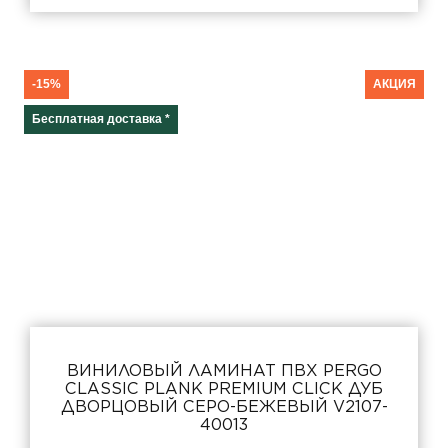
Namsen pro
Vorma pad pro
Viskan pad pro
-15%
АКЦИЯ
Glomma pad pro
Бесплатная доставка *
Распродажа
Акция
Количество полос
Фаска
ВИНИЛОВЫЙ ЛАМИНАТ ПВХ PERGO
CLASSIC PLANK PREMIUM CLICK ДУБ
ДВОРЦОВЫЙ СЕРО-БЕЖЕВЫЙ V2107-
Тип соединения
40013