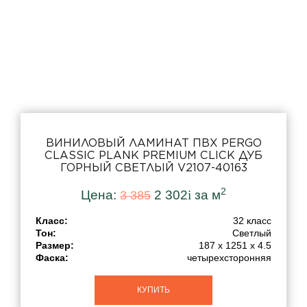
Тон
Толщина
Ширина
ВИНИЛОВЫЙ ЛАМИНАТ ПВХ PERGO
Длина
CLASSIC PLANK PREMIUM CLICK ДУБ
ГОРНЫЙ СВЕТЛЫЙ V2107-40163
Коллекция
2
Цена:
2 302
i
за м
3 385
Modern Plank Optimum Glue
Класс:
32 класс
Classic Plank Premium Click
Тон:
Светлый
Размер:
187 x 1251 x 4.5
Classic Plank Optimum Glue
Фаска:
четырехсторонняя
Namsen pad pro
КУПИТЬ
Viskan pro