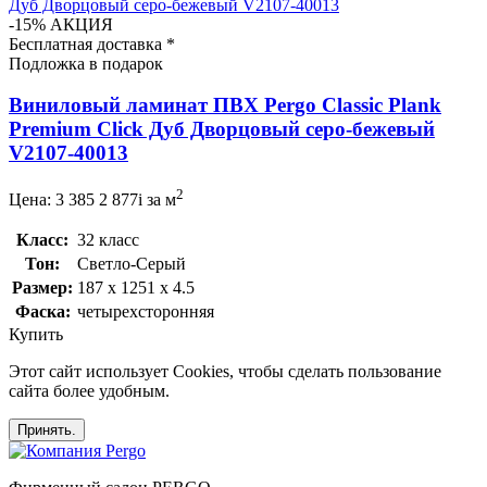
Дуб Дворцовый серо-бежевый V2107-40013
-15%
АКЦИЯ
Бесплатная доставка *
Подложка в подарок
Виниловый ламинат ПВХ Pergo Classic Plank
Premium Click Дуб Дворцовый серо-бежевый
V2107-40013
2
Цена:
3 385
2 877
i
за м
Класс:
32 класс
Тон:
Светло-Серый
Размер:
187 x 1251 x 4.5
Фаска:
четырехсторонняя
Купить
Этот сайт использует Cookies, чтобы сделать пользование
сайта более удобным.
Принять.