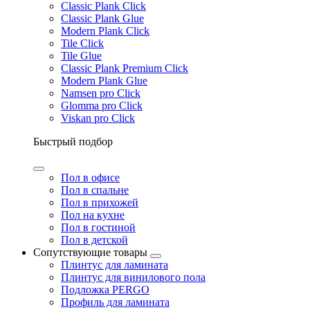
Classic Plank Click
Classic Plank Glue
Modern Plank Click
Tile Click
Tile Glue
Classic Plank Premium Click
Modern Plank Glue
Namsen pro Click
Glomma pro Click
Viskan pro Click
Быстрый подбор
Пол в офисе
Пол в спальне
Пол в прихожей
Пол на кухне
Пол в гостиной
Пол в детской
Сопутствующие товары
Плинтус для ламината
Плинтус для винилового пола
Подложка PERGO
Профиль для ламината