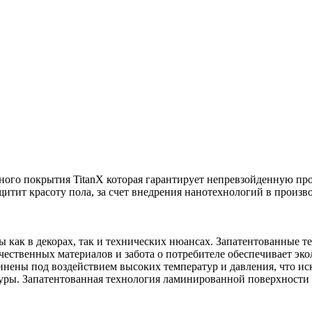
ого покрытия TitanX которая гарантирует непревзойденную про
итит красоту пола, за счет внедрения нанотехнологий в произв
 как в декорах, так и технических нюансах. Запатентованные 
ественных материалов и забота о потребителе обеспечивает эк
динены под воздействием высоких температур и давления, что и
уры. Запатентованная технология ламинированной поверхности T