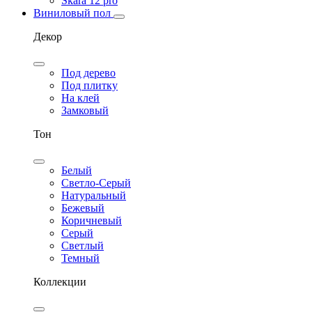
Skara 12 pro
Виниловый пол
Декор
Под дерево
Под плитку
На клей
Замковый
Тон
Белый
Светло-Серый
Натуральный
Бежевый
Коричневый
Серый
Светлый
Темный
Коллекции