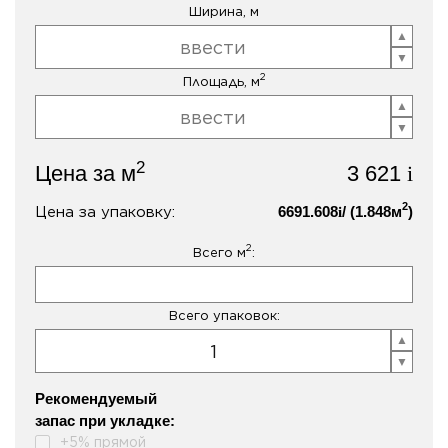
Ширина, м
2
Площадь, м
2
Цена за м
3 621
i
2
Цена за упаковку:
6691.608
/ (
1.848
м
)
i
2
Всего м
:
Всего упаковок:
Рекомендуемый
запас при укладке:
+5% прямой