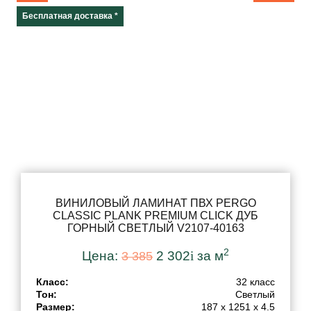
Бесплатная доставка *
32 класс
33 класс
Декор
Тон
Толщина
ВИНИЛОВЫЙ ЛАМИНАТ ПВХ PERGO
Ширина
CLASSIC PLANK PREMIUM CLICK ДУБ
ГОРНЫЙ СВЕТЛЫЙ V2107-40163
2
Длина
Цена:
2 302
i
за м
3 385
Класс:
32 класс
Тон:
Светлый
Коллекция
Размер:
187 x 1251 x 4.5