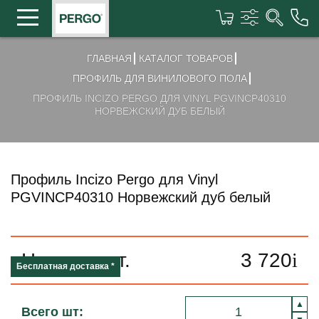
ГЛАВНАЯ
КАТАЛОГ ТОВАРОВ
ПРОФИЛЬ ДЛЯ ВИНИЛОВОГО ПОЛА
ПРОФИЛЬ INCIZO PERGO ДЛЯ VINYL PGVINCP40310
НОРВЕЖСКИЙ ДУБ БЕЛЫЙ
Профиль Incizo Pergo для Vinyl
PGVINCP40310 Норвежский дуб белый
Цена за шт.
3 720
i
Бесплатная доставка *
Всего шт: