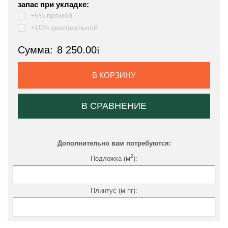
запас при укладке:
+5% прямой
+10% диагональной
Сумма:
8 250.00
i
В КОРЗИНУ
В СРАВНЕНИЕ
Дополнительно вам потребуются:
2
Подложка (м
):
Плинтус (м пг):