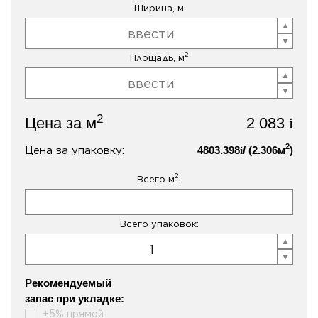
Ширина, м
2
Площадь, м
2
Цена за м
2 083
i
2
Цена за упаковку:
4803.398
/ (
2.306
м
)
i
2
Всего м
:
Всего упаковок:
Рекомендуемый
запас при укладке:
+5% прямой