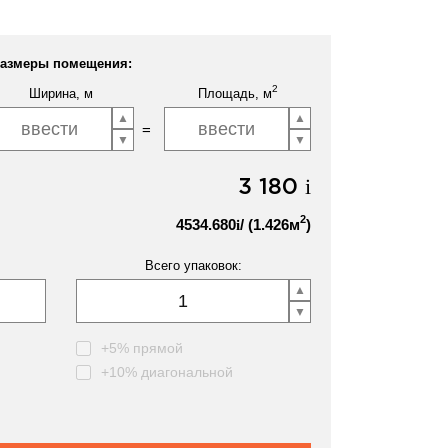
азмеры помещения:
2
Ширина, м
Площадь, м
3 180
i
2
4534.680
/ (
1.426
м
)
i
Всего упаковок:
+5% прямой
+10% диагональной